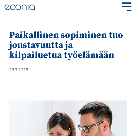
Skip
to
Tog
the
Me
main
content.
Paikallinen sopiminen tuo
joustavuutta ja
kilpailuetua työelämään
26.3.2025