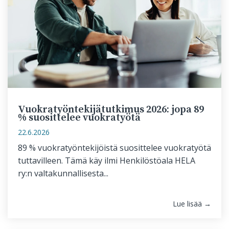
Vuokratyöntekijätutkimus 2026: jopa 89
% suosittelee vuokratyötä
22.6.2026
89 % vuokratyöntekijöistä suosittelee vuokratyötä
tuttavilleen. Tämä käy ilmi Henkilöstöala HELA
ry:n valtakunnallisesta...
Lue lisää →