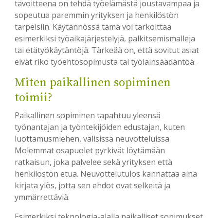
tavoitteena on tehdä työelämästä joustavampaa ja
sopeutua paremmin yrityksen ja henkilöstön
tarpeisiin. Käytännössä tämä voi tarkoittaa
esimerkiksi työaikajärjestelyjä, palkitsemismalleja
tai etätyökäytäntöjä. Tärkeää on, että sovitut asiat
eivät riko työehtosopimusta tai työlainsäädäntöä.
Miten paikallinen sopiminen
toimii?
Paikallinen sopiminen tapahtuu yleensä
työnantajan ja työntekijöiden edustajan, kuten
luottamusmiehen, välisissä neuvotteluissa.
Molemmat osapuolet pyrkivät löytämään
ratkaisun, joka palvelee sekä yrityksen että
henkilöstön etua. Neuvottelutulos kannattaa aina
kirjata ylös, jotta sen ehdot ovat selkeitä ja
ymmärrettäviä.
Esimerkiksi teknologia-alalla paikalliset sopimukset