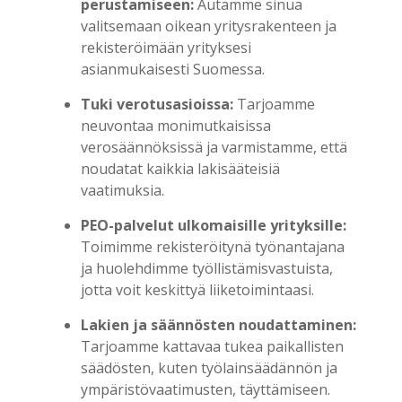
perustamiseen:
Autamme sinua
valitsemaan oikean yritysrakenteen ja
rekisteröimään yrityksesi
asianmukaisesti Suomessa.
Tuki verotusasioissa:
Tarjoamme
neuvontaa monimutkaisissa
verosäännöksissä ja varmistamme, että
noudatat kaikkia lakisääteisiä
vaatimuksia.
PEO-palvelut ulkomaisille yrityksille:
Toimimme rekisteröitynä työnantajana
ja huolehdimme työllistämisvastuista,
jotta voit keskittyä liiketoimintaasi.
Lakien ja säännösten noudattaminen:
Tarjoamme kattavaa tukea paikallisten
säädösten, kuten työlainsäädännön ja
ympäristövaatimusten, täyttämiseen.