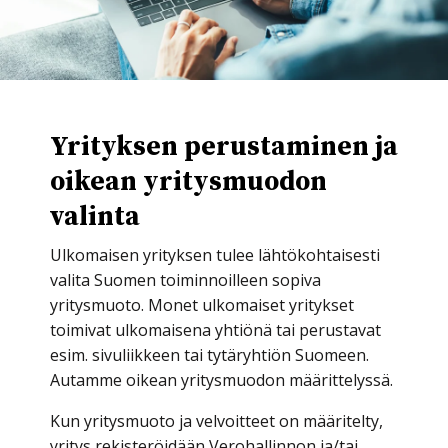
Yrityksen perustaminen ja
oikean yritysmuodon
valinta
Ulkomaisen yrityksen tulee lähtökohtaisesti
valita Suomen toiminnoilleen sopiva
yritysmuoto. Monet ulkomaiset yritykset
toimivat ulkomaisena yhtiönä tai perustavat
esim. sivuliikkeen tai tytäryhtiön Suomeen.
Autamme oikean yritysmuodon määrittelyssä.
Kun yritysmuoto ja velvoitteet on määritelty,
yritys rekisteröidään Verohallinnon ja/tai