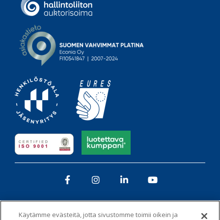
Facebook
Instagram
LinkedIn
YouTube
Käytämme evästeitä, jotta sivustomme toimii oikein ja