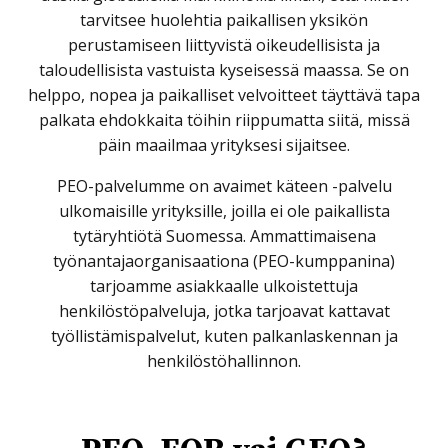
tarvitsee huolehtia paikallisen yksikön
perustamiseen liittyvistä oikeudellisista ja
taloudellisista vastuista kyseisessä maassa. Se on
helppo, nopea ja paikalliset velvoitteet täyttävä tapa
palkata ehdokkaita töihin riippumatta siitä, missä
päin maailmaa yrityksesi sijaitsee.
PEO-palvelumme on avaimet käteen -palvelu
ulkomaisille yrityksille, joilla ei ole paikallista
tytäryhtiötä Suomessa. Ammattimaisena
työnantajaorganisaationa (PEO-kumppanina)
tarjoamme asiakkaalle ulkoistettuja
henkilöstöpalveluja, jotka tarjoavat kattavat
työllistämispalvelut, kuten palkanlaskennan ja
henkilöstöhallinnon.