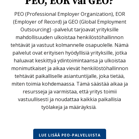
PEO, EOR vai GEO?
PEO (Professional Employer Organization), EOR
(Employer of Record) ja GEO (Global Employment
Outsourcing) -palvelut tarjoavat yrityksille
mahdollisuuden ulkoistaa henkilöstöhallinnon
tehtävät ja vastuut kolmannelle osapuolelle. Nämä
palvelut ovat erityisen hyödyllisiä yrityksille, jotka
haluavat keskittyä ydintoimintaansa ja ulkoistaa
monimutkaiset ja aikaa vievät henkilöstöhallinnon
tehtävät paikalliselle asiantuntijalle, joka tietää,
miten toimia kohdemaassa. Tämä säästää aikaa ja
resursseja ja varmistaa, että yritys toimii
vastuullisesti ja noudattaa kaikkia paikallisia
työlakeja ja määräyksiä.
LUE LISÄÄ PEO-PALVELUISTA