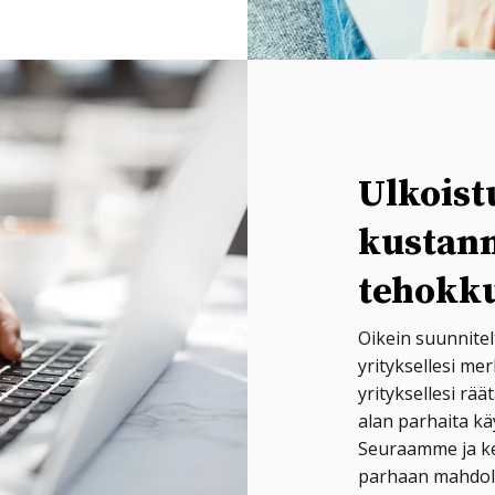
Ulkoist
kustann
tehokk
Oikein suunnite
yrityksellesi m
yrityksellesi rä
alan parhaita kä
Seuraamme ja ke
parhaan mahdolli