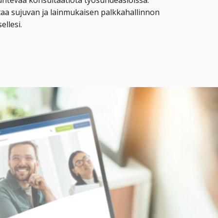
untevaa konsultaatiota työsuhdeasioissa.
aa sujuvan ja lainmukaisen palkkahallinnon
ellesi.