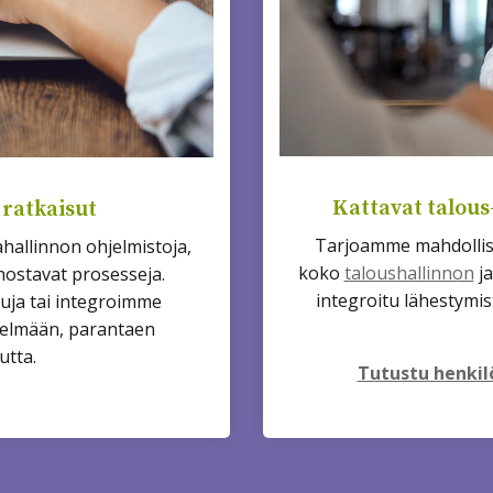
Kattavat talous
 ratkaisut
Tarjoamme mahdollisu
llinnon ohjelmistoja,
koko
taloushallinnon
j
hostavat prosesseja.
integroitu lähestymis
uja tai integroimme
telmään, parantaen
utta.
Tutustu henki