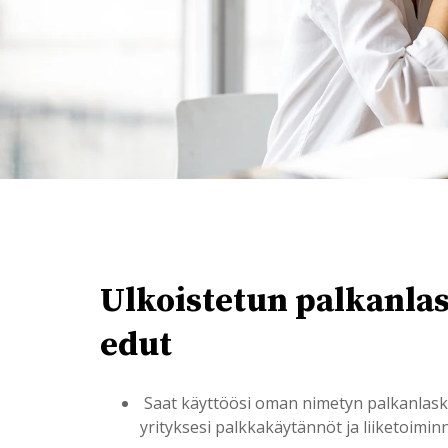
Ulkoistetun palkanla
edut
Saat käyttöösi oman nimetyn palkanlaski
yrityksesi palkkakäytännöt ja liiketoimin