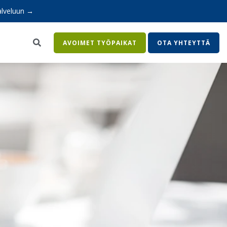
alveluun →
I
AVOIMET TYÖPAIKAT
OTA YHTEYTTÄ