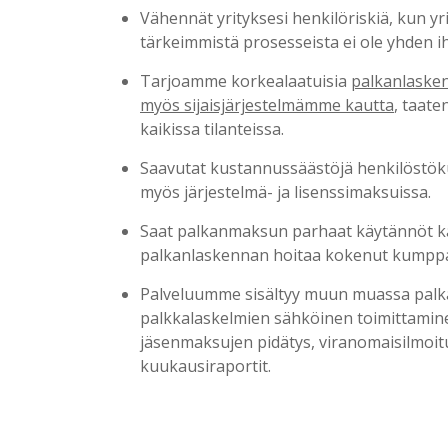
Vähennät yrityksesi henkilöriskiä, kun yri
tärkeimmistä prosesseista ei ole yhden 
Tarjoamme korkealaatuisia
palkanlasken
myös sijaisjärjestelmämme kautta
, taat
kaikissa tilanteissa.
Saavutat kustannussäästöjä henkilöstöku
myös järjestelmä- ja lisenssimaksuissa.
Saat palkanmaksun parhaat käytännöt kä
palkanlaskennan hoitaa kokenut kumpp
Palveluumme sisältyy muun muassa palk
palkkalaskelmien sähköinen toimittaminen
jäsenmaksujen pidätys, viranomaisilmoit
kuukausiraportit.