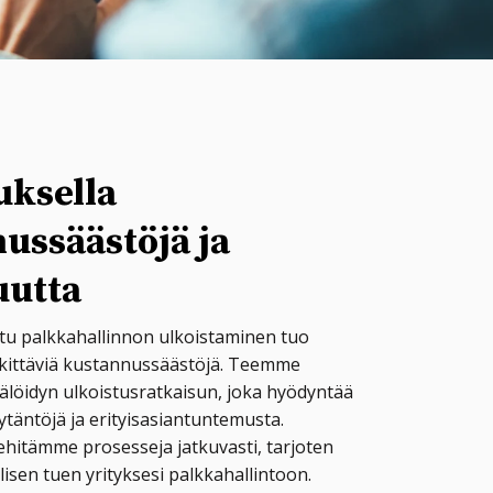
uksella
ussäästöjä ja
uutta
ltu palkkahallinnon ulkoistaminen tuo
erkittäviä kustannussäästöjä. Teemme
ätälöidyn ulkoistusratkaisun, joka hyödyntää
ytäntöjä ja erityisasiantuntemusta.
hitämme prosesseja jatkuvasti, tarjoten
sen tuen yrityksesi palkkahallintoon.