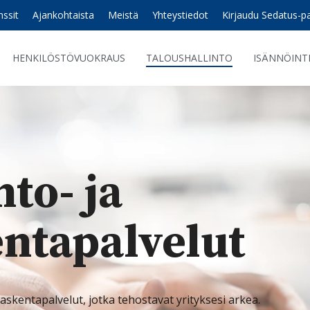
nssit
Ajankohtaista
Meistä
Yhteystiedot
Kirjaudu Sedatus-p
HENKILÖSTÖVUOKRAUS
TALOUSHALLINTO
ISÄNNÖINT
to- ja
nta­palvelut
laskentapalvelut, jotka tehostavat yrityksesi arkea.