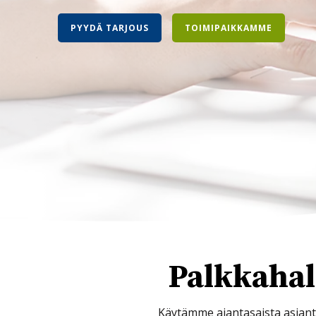
PYYDÄ TARJOUS
TOIMIPAIKKAMME
Palkkahall
Käytämme ajantasaista asiant