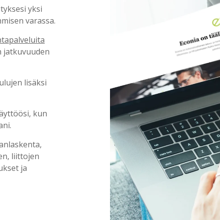
tyksesi yksi
ihmisen varassa.
tapalveluita
en jatkuvuuden
lujen lisäksi
yttöösi, kun
ani.
anlaskenta,
, liittojen
ukset ja