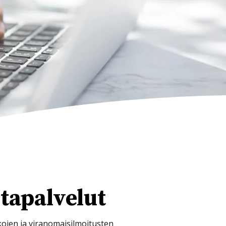
ta­palvelut
ojen ja viranomaisilmoitusten