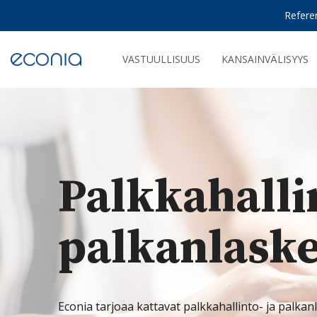
Skip
Refere
to
the
main
content.
VASTUULLISUUS
KANSAINVÄLISYYS
Palkkahallin
palkanlaske
Econia tarjoaa kattavat palkkahallinto- ja palkan