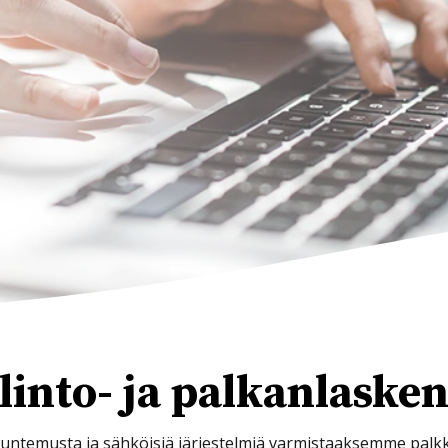
into- ja palkanlasken
untemusta ja sähköisiä järjestelmiä varmistaaksemme palkk