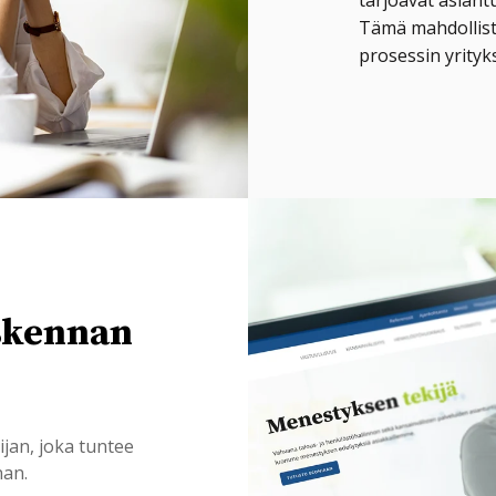
tarjoavat asiant
Tämä mahdollist
prosessin yrityks
skennan
jan, joka tuntee
nan.