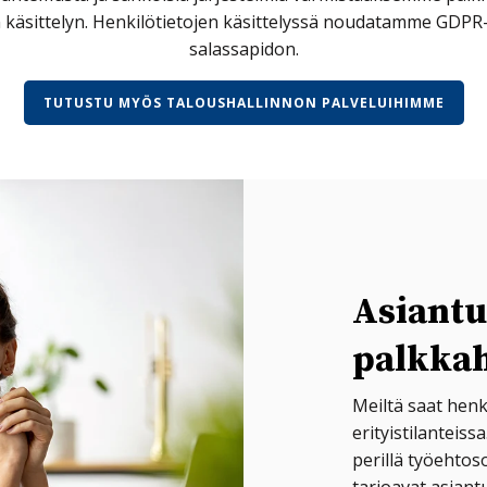
 käsittelyn. Henkilötietojen käsittelyssä noudatamme GDPR-
salassapidon.
TUTUSTU MYÖS TALOUSHALLINNON PALVELUIHIMME
Asiantu
palkkah
Meiltä saat henk
erityistilanteis
perillä työehto