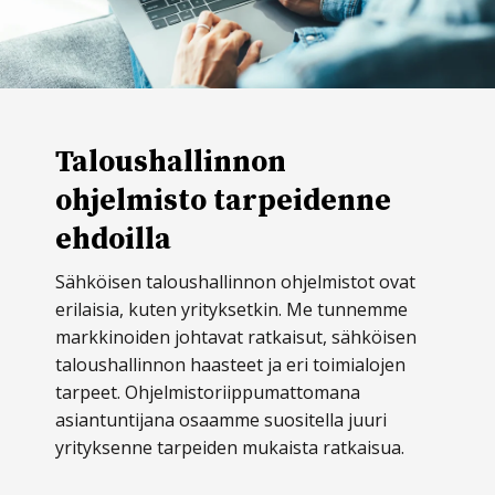
Taloushallinnon
ohjelmisto tarpeidenne
ehdoilla
Sähköisen taloushallinnon ohjelmistot ovat
erilaisia, kuten yrityksetkin. Me tunnemme
markkinoiden johtavat ratkaisut, sähköisen
taloushallinnon haasteet ja eri toimialojen
tarpeet. Ohjelmistoriippumattomana
asiantuntijana osaamme suositella juuri
yrityksenne tarpeiden mukaista ratkaisua.
Econian tarjoamat sähköisen taloushallinnon
ohjelmistot ovat helppokäyttöisiä, eivätkä