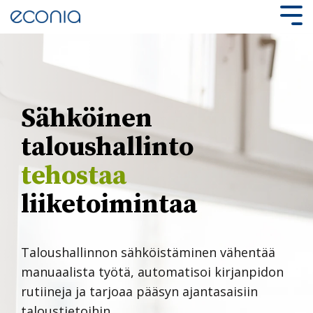
Skip
to
Tog
the
Me
main
content.
Sähköinen
taloushallinto
auttaa
liiketoimintaa
Taloushallinnon sähköistäminen vähentää
manuaalista työtä, automatisoi kirjanpidon
rutiineja ja tarjoaa pääsyn ajantasaisiin
taloustietoihin.