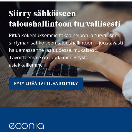
Siirry sähköiseen
taloushallintoon turvallisesti
Pitkä kokemuksemme takaa helpon ja turvallisen
siirtymän sähköiseen taloushallintoon – joustavasti
haluamassanne laajuudessa. mukaisesti.
Tavoitteemme on luoda menestystä
asiakkaillemme.
KYSY LISÄÄ TAI TILAA ESITTELY
Econia Oy