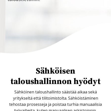
Sähköisen
taloushallinnon hyödyt
Sähköinen taloushallinto säästää aikaa sekä
yritykseltä että tilitoimistolta. Sähköistäminen
tehostaa prosesseja ja poistaa turhia manuaalisia
työvaiheita, kuten manuaalisen arkistoinnin,
myyntilaskujen postituksen ja tositteiden