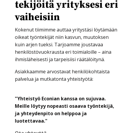
tekijöitä yrityksesi eri
vaiheisiin
Kokenut tiimimme auttaa yritystäsi löytämään
oikeat työntekijät niin kasvun, muutoksen
kuin arjen tueksi. Tarjoamme joustavaa
henkilöstövuokrausta eri toimialoille – aina
ihmisläheisesti ja tarpeisiisi räätälöitynä.
Asiakkaamme arvostavat henkilökohtaista
palvelua ja mutkatonta yhteistyötä:
"Yhteistyö Econian kanssa on sujuvaa.
Meille löytyy nopeasti osaava työntekijä,
ja yhteydenpito on helppoa ja
luotettavaa."
Ota yhteyttä →