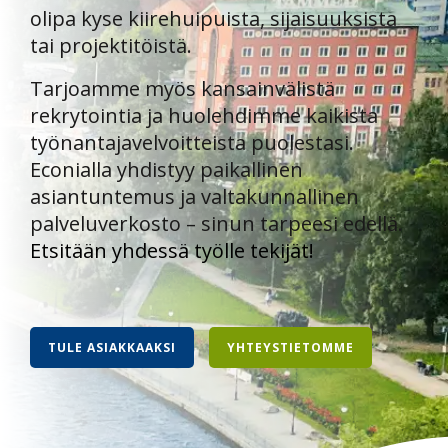
olipa kyse kiirehuipuista, sijaisuuksista
tai projektitöistä.
Tarjoamme myös kansainvälistä
rekrytointia ja huolehdimme kaikista
työnantajavelvoitteista puolestasi.
Econialla yhdistyy paikallinen
asiantuntemus ja valtakunnallinen
palveluverkosto – sinun tarpeesi edellä.
Etsitään yhdessä työlle tekijät!
TULE ASIAKKAAKSI
YHTEYSTIETOMME