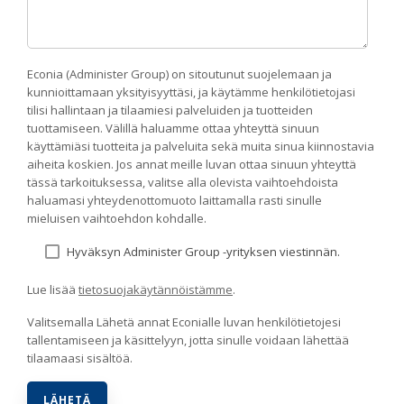
Econia (Administer Group) on sitoutunut suojelemaan ja
kunnioittamaan yksityisyyttäsi, ja käytämme henkilötietojasi
tilisi hallintaan ja tilaamiesi palveluiden ja tuotteiden
tuottamiseen. Välillä haluamme ottaa yhteyttä sinuun
käyttämiäsi tuotteita ja palveluita sekä muita sinua kiinnostavia
aiheita koskien. Jos annat meille luvan ottaa sinuun yhteyttä
tässä tarkoituksessa, valitse alla olevista vaihtoehdoista
haluamasi yhteydenottomuoto laittamalla rasti sinulle
mieluisen vaihtoehdon kohdalle.
Hyväksyn Administer Group -yrityksen viestinnän.
Lue lisää
tietosuojakäytännöistämme
.
Valitsemalla Lähetä annat Econialle luvan henkilötietojesi
tallentamiseen ja käsittelyyn, jotta sinulle voidaan lähettää
tilaamaasi sisältöä.