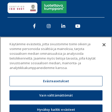
Facebook
Instagram
LinkedIn
YouTube
Käytämme evästeitä, jotta sivustomme toimii oikein ja
voimme personoida sisältöä ja mainoksia, tarjota
sosiaalisen median ominaisuuksia ja analysoida
tietoliikennettä. Jaamme myös tietoja tavasta, jolla käytät
Tietosuojaseloste
Whistleblowing-kanava
sivustoamme sosiaalisen median, mainonta- ja
analytiikkakumppaneidemme kanssa.
Vastuullisuus ja eettisyys -toimintaohje
Evästeet
Evästeasetukset
Administer Groupin yhtiölistaus
Vain välttämättömät
© 2026 Econia Oy
Hyväksy kaikki evästeet