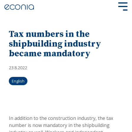
Skip
to
Tog
the
Me
main
content.
Tax numbers in the
shipbuilding industry
became mandatory
23.8.2022
English
In addition to the construction industry, the tax
number is now mandatory in the shipbuilding