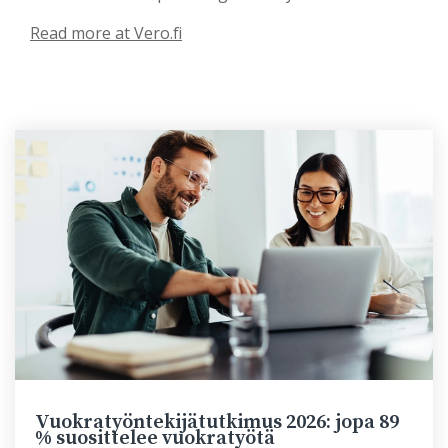
Read more at Vero.fi
Vuokratyöntekijätutkimus 2026: jopa 89
% suosittelee vuokratyötä